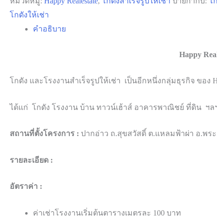
หมวดหมู่:
Happy Realestate
,
โกดังสำเร็จรูปให้เช่า
ป้ายกำกับ:
โก
โกดังให้เช่า
คำอธิบาย
Happy Real
โกดัง และโรงงานสำเร็จรูปให้เช่า เป็นอีกหนึ่งกลุ่มธุรกิจ ของ 
ได้แก่ โกดัง โรงงาน บ้าน ทาวน์เฮ้าส์ อาคารพาณิชย์ ที่ดิน ฯล
สถานที่ตั้งโครงการ :
ปากอ่าว ถ.สุขสวัสดิ์ ต.แหลมฟ้าผ่า อ.พร
รายละเอียด :
อัตราค่า :
ค่าเช่าโรงงานเริ่มต้นตารางเมตรละ 100 บาท