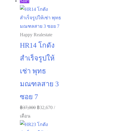
Sale!
Happy Realestate
HR14 โกดัง
สำเร็จรูปให้
เช่า พุทธ
มณฑลสาย 3
ซอย 7
Original
Current
฿
37,000
฿
32,670
/
price
price
เดือน
was:
is: