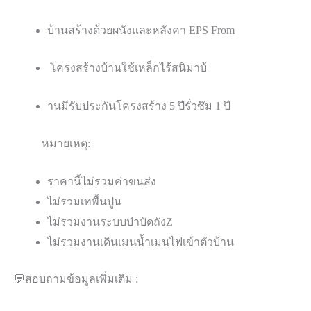
ระเบียงไม้เทียม ขนาด
2.20 x
2.70
เมตร พร้อมม้า
นั่งไม้เทียม
ระบบไฟตามมาตรฐาน เดินท่อขาวแบบลอย
บ้านสร้างด้วยผนังและหลังคา EPS From
โครงสร้างบ้านใช้เหล็กไร้สนิม
า
บ้
านมีรับประกันโครงสร้าง 5 ปีรั่วซึม 1 ปี
หมายเหตุ
:
ราคานี้ไม่รวมค่าขนส่ง
ไม่รวมเทพื้นปูน
ไม่รวมงานระบบบำบัดถังZ