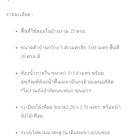
สถานที่ : อ. เสาไห้ จ. สระบุรี
ระยะเวลาการติดตั้ง : 5 วัน
มูลค่าจัดจ้าง : 380,000
รายละเอียด :
พื้นที่ใช้สอยในบ้านรวม
25
ตรม
.
ขนาดตัวบ้านกว้าง
5.40 เมตรลึก
3.60
เมตร พื้นที่
20
ตรม
.
ห้
ห้องน้ำภายใน ขนาด
1.3×1.8
เมตร พร้อม
สุขภัณฑ์ห้องน้ำพื้นเมลามีนกรุด้วยแผ
นอคิลิค
*ไม่รวมถังบำบัดและท่อภายนอก
ร