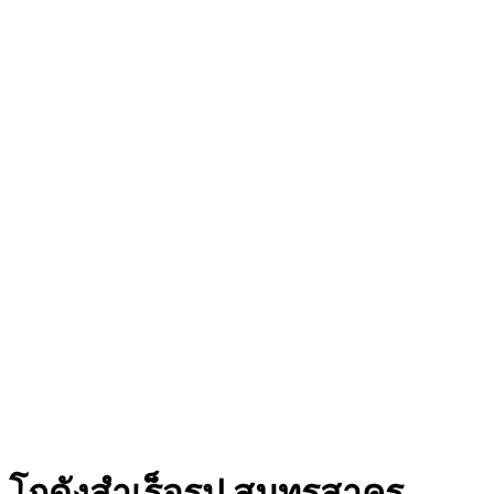
โกดังสำเร็จรูป สมุทรสาคร