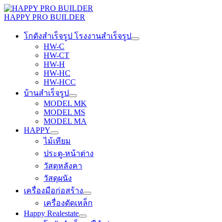
Skip
to
HAPPY PRO BUILDER
content
โกดังสำเร็จรูป โรงงานสำเร็จรูป
HW-C
HW-CT
HW-H
HW-HC
HW-HCC
บ้านสำเร็จรูป
MODEL MK
MODEL MS
MODEL MA
HAPPY
ไม้เทียม
ประตู-หน้าต่าง
วัสดุหลังคา
วัสดุผนัง
เครื่องมือก่อสร้าง
เครื่องดัดเหล็ก
Happy Realestate