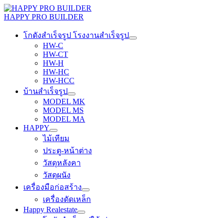
Skip
to
HAPPY PRO BUILDER
content
โกดังสำเร็จรูป โรงงานสำเร็จรูป
HW-C
HW-CT
HW-H
HW-HC
HW-HCC
บ้านสำเร็จรูป
MODEL MK
MODEL MS
MODEL MA
HAPPY
ไม้เทียม
ประตู-หน้าต่าง
วัสดุหลังคา
วัสดุผนัง
เครื่องมือก่อสร้าง
เครื่องดัดเหล็ก
Happy Realestate