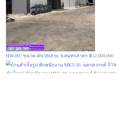
HW-HC ขนาด 40x58x8 m. จ.สมุทรสาคร
฿
12,000,000
บ้าน
สำเร็จรูป พักพนักงาน MK5-10. นครสวรรค์
฿
2,040,000
โกดังสำเร็จรูป HW-HC 20.00×30.00×6.00 m. นครสวรรค์
฿
1,566,897
หมวดหมู่