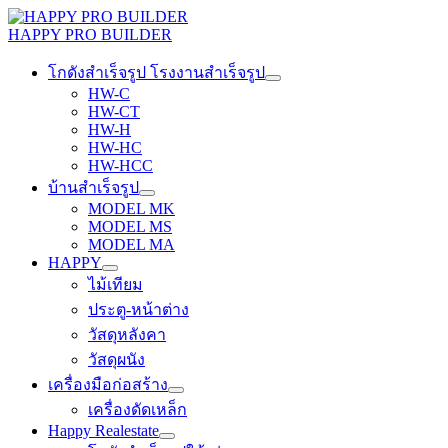
Skip
to
HAPPY PRO BUILDER
content
โกดังสำเร็จรูป โรงงานสำเร็จรูป
HW-C
HW-CT
HW-H
HW-HC
HW-HCC
บ้านสำเร็จรูป
MODEL MK
MODEL MS
MODEL MA
HAPPY
ไม้เทียม
ประตู-หน้าต่าง
วัสดุหลังคา
วัสดุผนัง
เครื่องมือก่อสร้าง
เครื่องดัดเหล็ก
Happy Realestate