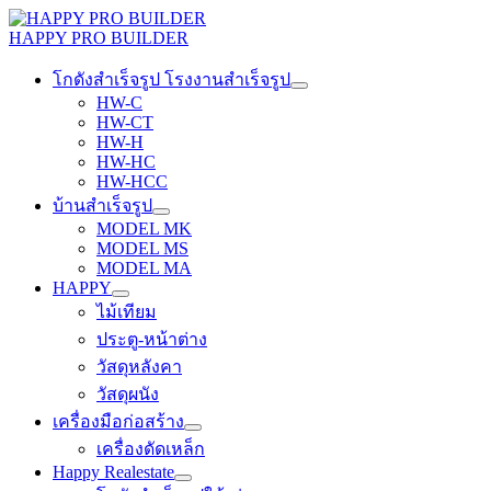
Skip
to
HAPPY PRO BUILDER
content
โกดังสำเร็จรูป โรงงานสำเร็จรูป
HW-C
HW-CT
HW-H
HW-HC
HW-HCC
บ้านสำเร็จรูป
MODEL MK
MODEL MS
MODEL MA
HAPPY
ไม้เทียม
ประตู-หน้าต่าง
วัสดุหลังคา
วัสดุผนัง
เครื่องมือก่อสร้าง
เครื่องดัดเหล็ก
Happy Realestate