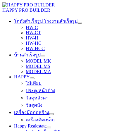
Skip
to
HAPPY PRO BUILDER
content
โกดังสำเร็จรูป โรงงานสำเร็จรูป
HW-C
HW-CT
HW-H
HW-HC
HW-HCC
บ้านสำเร็จรูป
MODEL MK
MODEL MS
MODEL MA
HAPPY
ไม้เทียม
ประตู-หน้าต่าง
วัสดุหลังคา
วัสดุผนัง
เครื่องมือก่อสร้าง
เครื่องดัดเหล็ก
Happy Realestate