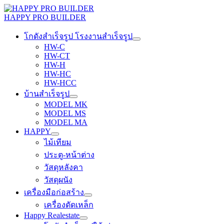
Skip
to
HAPPY PRO BUILDER
content
โกดังสำเร็จรูป โรงงานสำเร็จรูป
HW-C
HW-CT
HW-H
HW-HC
HW-HCC
บ้านสำเร็จรูป
MODEL MK
MODEL MS
MODEL MA
HAPPY
ไม้เทียม
ประตู-หน้าต่าง
วัสดุหลังคา
วัสดุผนัง
เครื่องมือก่อสร้าง
เครื่องดัดเหล็ก
Happy Realestate