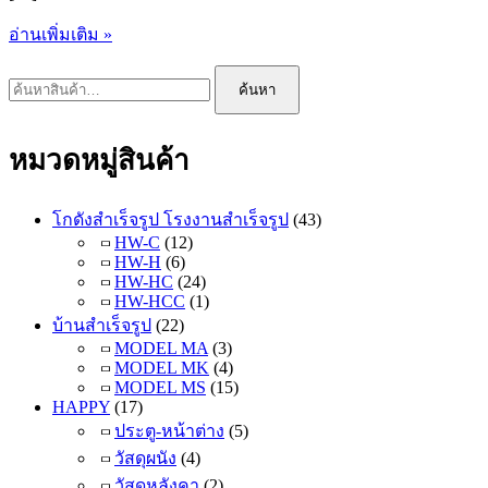
สัมมนา
อ่านเพิ่มเติม »
ฟรี
ค้นหา:
สร้าง
ค้นหา
เศรษฐี
เงิน
หมวดหมู่สินค้า
ล้าน
กับ
โกดังสำเร็จรูป โรงงานสำเร็จรูป
(43)
นวัฒ
HW-C
(12)
กร
HW-H
(6)
รม
HW-HC
(24)
HW-HCC
(1)
แฟ
บ้านสำเร็จรูป
(22)
รน
MODEL MA
(3)
ไชส์
MODEL MK
(4)
Happy
MODEL MS
(15)
HAPPY
(17)
ประตู-หน้าต่าง
(5)
วัสดุผนัง
(4)
วัสดุหลังคา
(2)