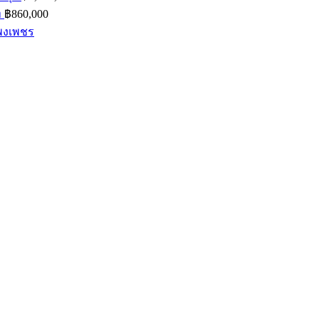
ท
฿
860,000
แพงเพชร