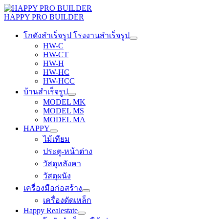
Skip
to
HAPPY PRO BUILDER
content
โกดังสำเร็จรูป โรงงานสำเร็จรูป
HW-C
HW-CT
HW-H
HW-HC
HW-HCC
บ้านสำเร็จรูป
MODEL MK
MODEL MS
MODEL MA
HAPPY
ไม้เทียม
ประตู-หน้าต่าง
วัสดุหลังคา
วัสดุผนัง
เครื่องมือก่อสร้าง
เครื่องดัดเหล็ก
Happy Realestate