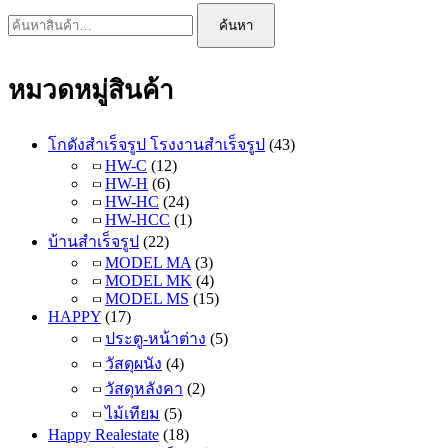
ค้นหา:
บ้าน
ค้นหา
สำเร็จรูป
MS11
หมวดหมู่สินค้า
ดัดแปลง
ซอย
เอกชัย
โกดังสำเร็จรูป โรงงานสำเร็จรูป
(43)
30
HW-C
(12)
HW-H
(6)
HW-HC
(24)
HW-HCC
(1)
บ้านสำเร็จรูป
(22)
MODEL MA
(3)
MODEL MK
(4)
MODEL MS
(15)
HAPPY
(17)
ประตู-หน้าต่าง
(5)
วัสดุผนัง
(4)
วัสดุหลังคา
(2)
ไม้เทียม
(5)
Happy Realestate
(18)